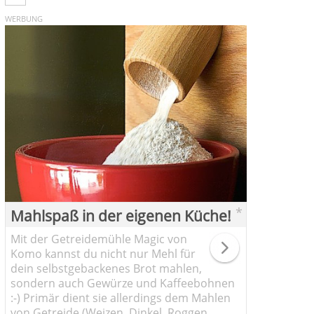
WERBUNG
*
Mahlspaß in der eigenen Küche!
Mit der Getreidemühle Magic von
Komo kannst du nicht nur Mehl für
dein selbstgebackenes Brot mahlen,
sondern auch Gewürze und Kaffeebohnen
:-) Primär dient sie allerdings dem Mahlen
von Getreide (Weizen, Dinkel, Roggen,