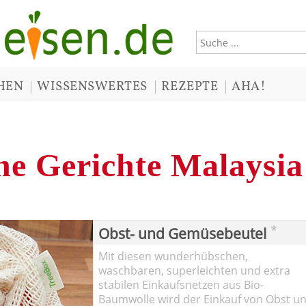
|
|
|
HEN
WISSENSWERTES
REZEPTE
AHA!
he Gerichte Malaysia
*
Obst- und Gemüsebeutel
Mit diesen wunderhübschen,
waschbaren, superleichten und extra
stabilen Einkaufsnetzen aus Bio-
Baumwolle wird der Einkauf von Obst u