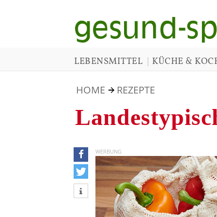
|
LEBENSMITTEL
KÜCHE & KOC
HOME
REZEPTE
Landestypisc
WERBUNG
teilen
tweet