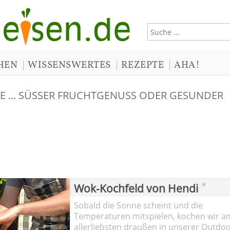
|
|
|
HEN
WISSENSWERTES
REZEPTE
AHA!
E ... SÜSSER FRUCHTGENUSS ODER GESUNDER
*
Wok-Kochfeld von Hendi
Sobald die Sonne scheint und die
Temperaturen mitspielen, kochen wir a
allerliebsten draußen in unserer Outdoo