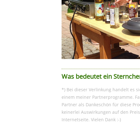
Was bedeutet ein Sternche
*) Bei dieser Verlinkung handelt es s
einem meiner Partnerprogramme. Fall
Partner als Dankeschön für diese Pro
keinerlei Auswirkungen auf den Preis
Internetseite. Vielen Dank :-)