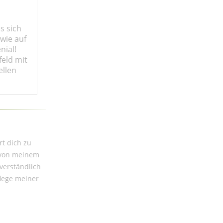
s sich
wie auf
nial!
eld mit
ellen
rt dich zu
h von meinem
verständlich
flege meiner