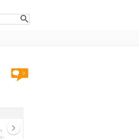
0
m
r-