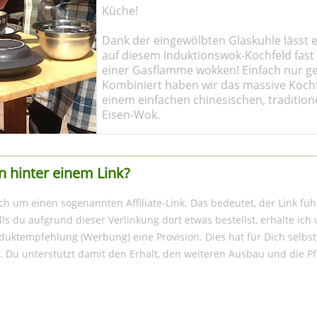
Küche!
Dank der eingewölbten Glaskuhle lässt e
auf diesem Induktionswok-Kochfeld fast 
einer Gasflamme wokken! Einfach nur ge
Kombiniert haben wir das massive Kochf
einem einfachen chinesischen, tradition
Eisen-Wok.
n hinter einem Link?
ich um einen sogenannten Affiliate-Link. Das bedeutet, der Link füh
s du aufgrund dieser Verlinkung dort etwas bestellst, erhalte ic
duktempfehlung (Werbung) eine Provision. Dies hat für Dich selbst
. Du unterstützt damit den Erhalt, den weiteren Ausbau und die P