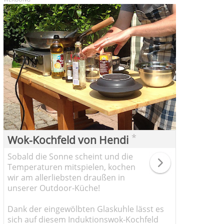
*
Wok-Kochfeld von Hendi
Sobald die Sonne scheint und die
Temperaturen mitspielen, kochen
wir am allerliebsten draußen in
unserer Outdoor-Küche!
Dank der eingewölbten Glaskuhle lässt es
sich auf diesem Induktionswok-Kochfeld