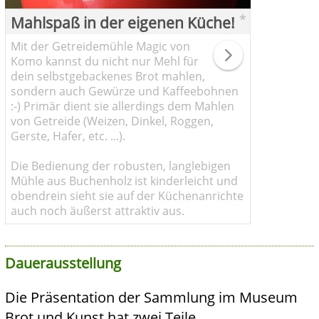
*
Mahlspaß in der eigenen Küche!
Mit der Getreidemühle Magic von
Komo kannst du nicht nur Mehl für
dein selbstgebackenes Brot mahlen,
sondern auch Gewürze und Kaffeebohnen
:-) Primär dient sie allerdings dem Mahlen
von Getreide (Weizen, Dinkel, Roggen,
Gerste, Hafer, etc. ...).
Die Bedienung der robusten, langlebigen
Mühle aus Buchenholz ist kinderleicht und
obendrein sieht sie auf der Küchenanrichte
auch noch äußerst attraktiv aus.
Dauerausstellung
Die Präsentation der Sammlung im Museum
Brot und Kunst hat zwei Teile.