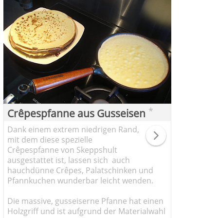
*
Crêpespfanne aus Gusseisen
Dank einem extrem niedrigen Rand,
mit dem diese spezielle
Crêpespfanne von Skeppshult
ausgestattet ist, lassen sich auch
hauchdünne Crêpes, Palatschinken und
Pfannkuchen wunderbar leicht wenden.
Die massive, gusseiserne Pfanne hat einen
Holzgriff und ist aufgrund der Materialwahl