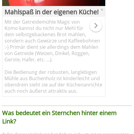
*
Mahlspaß in der eigenen Küche!
Mit der Getreidemühle Magic von
Komo kannst du nicht nur Mehl für
dein selbstgebackenes Brot mahlen,
sondern auch Gewürze und Kaffeebohnen
:-) Primär dient sie allerdings dem Mahlen
von Getreide (Weizen, Dinkel, Roggen,
Gerste, Hafer, etc. ...).
Die Bedienung der robusten, langlebigen
Mühle aus Buchenholz ist kinderleicht und
obendrein sieht sie auf der Küchenanrichte
auch noch äußerst attraktiv aus.
Was bedeutet ein Sternchen hinter einem
Link?