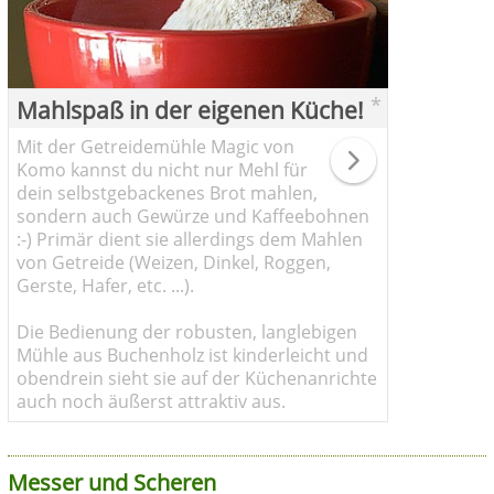
*
Mahlspaß in der eigenen Küche!
Mit der Getreidemühle Magic von
Komo kannst du nicht nur Mehl für
dein selbstgebackenes Brot mahlen,
sondern auch Gewürze und Kaffeebohnen
:-) Primär dient sie allerdings dem Mahlen
von Getreide (Weizen, Dinkel, Roggen,
Gerste, Hafer, etc. ...).
Die Bedienung der robusten, langlebigen
Mühle aus Buchenholz ist kinderleicht und
obendrein sieht sie auf der Küchenanrichte
auch noch äußerst attraktiv aus.
Messer und Scheren