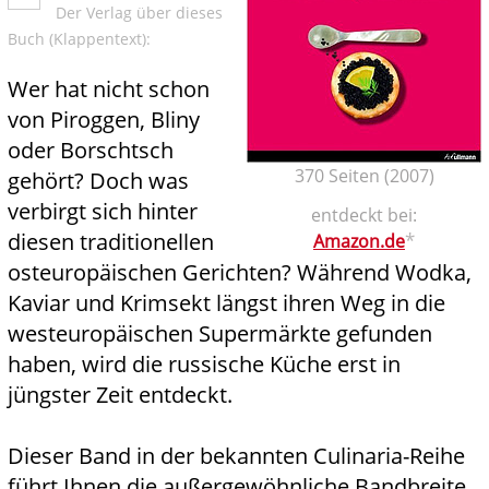
Der Verlag über dieses
Buch (Klappentext):
Wer hat nicht schon
von Piroggen, Bliny
oder Borschtsch
370 Seiten (2007)
gehört? Doch was
verbirgt sich hinter
entdeckt bei:
diesen traditionellen
*
Amazon.de
osteuropäischen Gerichten? Während Wodka,
Kaviar und Krimsekt längst ihren Weg in die
westeuropäischen Supermärkte gefunden
haben, wird die russische Küche erst in
jüngster Zeit entdeckt.
Dieser Band in der bekannten Culinaria-Reihe
führt Ihnen die außergewöhnliche Bandbreite