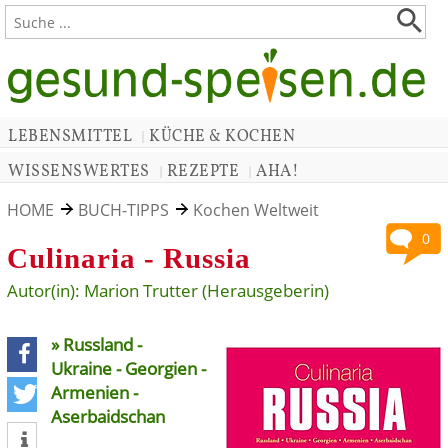
LEBENSMITTEL
KÜCHE & KOCHEN
|
WISSENSWERTES
REZEPTE
AHA!
|
|
HOME
BUCH-TIPPS
Kochen Weltweit
0
Culinaria - Russia
Autor(in): Marion Trutter (Herausgeberin)
» Russland -
Ukraine - Georgien -
Armenien -
teilen
Aserbaidschan
tweet