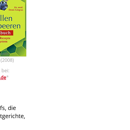
 (2008)
 bei:
*
.de
s, die
tgerichte,