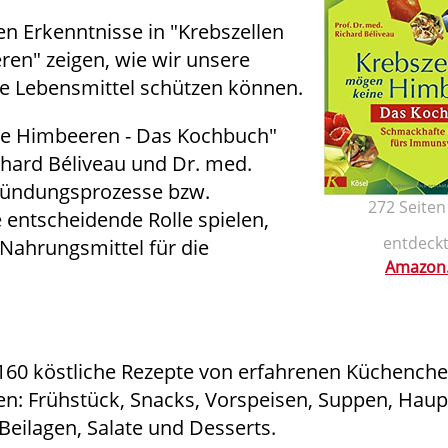
n Erkenntnisse in "Krebszellen
en" zeigen, wie wir unsere
e Lebensmittel schützen können.
ne Himbeeren - Das Kochbuch"
ichard Béliveau und Dr. med.
zündungsprozesse bzw.
272 Seiten
 entscheidende Rolle spielen,
entdeckt
Nahrungsmittel für die
Amazon
160 köstliche Rezepte von erfahrenen Küchenchef
n: Frühstück, Snacks, Vorspeisen, Suppen, Haup
eilagen, Salate und Desserts.