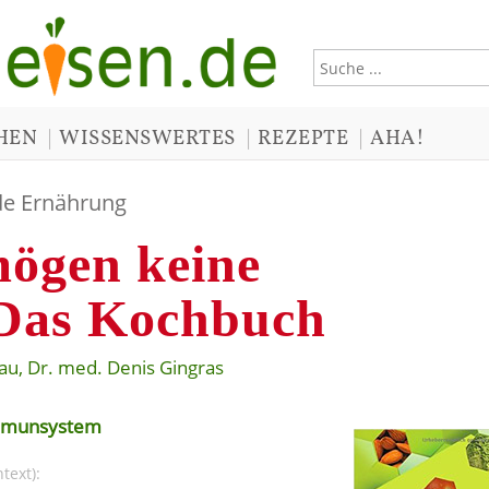
|
|
|
HEN
WISSENSWERTES
REZEPTE
AHA!
e Ernährung
mögen keine
 Das Kochbuch
au, Dr. med. Denis Gingras
Immunsystem
text):