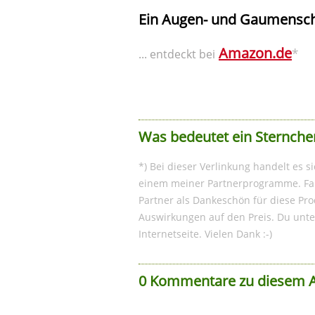
Ein Augen- und Gaumensch
Amazon.de
*
... entdeckt bei
Was bedeutet ein Sternche
*) Bei dieser Verlinkung handelt es s
einem meiner Partnerprogramme. Fall
Partner als Dankeschön für diese Pro
Auswirkungen auf den Preis. Du unte
Internetseite. Vielen Dank :-)
0 Kommentare zu diesem A