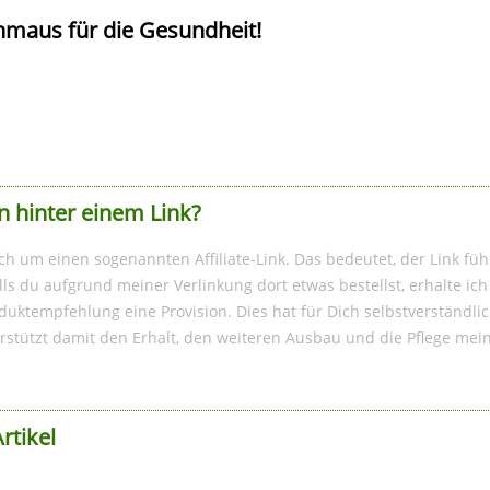
maus für die Gesundheit!
n hinter einem Link?
ich um einen sogenannten Affiliate-Link. Das bedeutet, der Link füh
s du aufgrund meiner Verlinkung dort etwas bestellst, erhalte i
duktempfehlung eine Provision. Dies hat für Dich selbstverständlic
rstützt damit den Erhalt, den weiteren Ausbau und die Pflege mei
rtikel