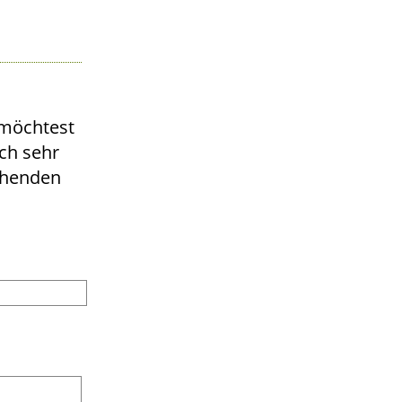
 möchtest
ch sehr
chenden