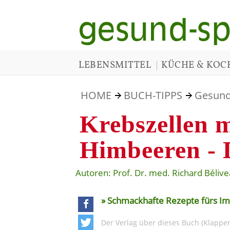
|
LEBENSMITTEL
KÜCHE & KOC
HOME
BUCH-TIPPS
Gesund
Krebszellen 
Himbeeren -
Autoren: Prof. Dr. med. Richard Bélive
» Schmackhafte Rezepte fürs 
teilen
Der Verlag über dieses Buch (Klappen