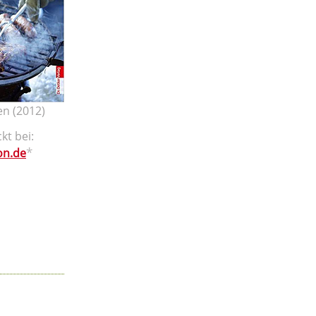
en (2012)
kt bei:
*
n.de