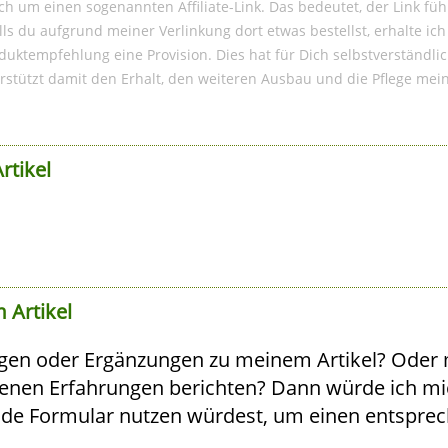
ich um einen sogenannten Affiliate-Link. Das bedeutet, der Link füh
s du aufgrund meiner Verlinkung dort etwas bestellst, erhalte i
duktempfehlung eine Provision. Dies hat für Dich selbstverständlic
rstützt damit den Erhalt, den weiteren Ausbau und die Pflege mei
rtikel
 Artikel
gen oder Ergänzungen zu meinem Artikel? Oder
igenen Erfahrungen berichten? Dann würde ich mi
nde Formular nutzen würdest, um einen entspre