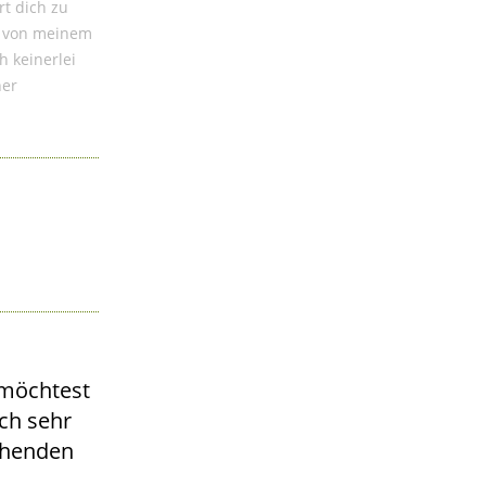
rt dich zu
ch von meinem
h keinerlei
ner
 möchtest
ch sehr
chenden