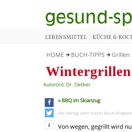
|
LEBENSMITTEL
KÜCHE & KOC
HOME
BUCH-TIPPS
Grillen
Wintergrillen
Autor(in): Dr. Oetker
» BBQ im Skianzug
teilen
Der Verlag über dieses Buch (Klappen
tweet
Von wegen, gegrillt wird 