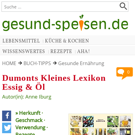
LEBENSMITTEL
KÜCHE & KOCHEN
|
WISSENSWERTES
REZEPTE
AHA!
|
|
HOME
BUCH-TIPPS
Gesunde Ernährung
0
Dumonts Kleines Lexikon
Essig & Öl
Autor(in): Anne Iburg
» Herkunft ·
Geschmack ·
Verwendung ·
teilen
Rezepte