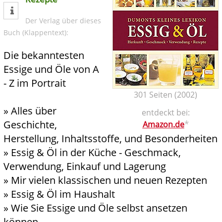
tweet
Der Verlag über dieses
Buch (Klappentext):
Die bekanntesten
Essige und Öle von A
- Z im Portrait
301 Seiten (2002)
» Alles über
entdeckt bei:
Geschichte,
*
Amazon.de
Herstellung, Inhaltsstoffe, und Besonderheiten
» Essig & Öl in der Küche - Geschmack,
Verwendung, Einkauf und Lagerung
» Mir vielen klassischen und neuen Rezepten
» Essig & Öl im Haushalt
» Wie Sie Essige und Öle selbst ansetzen
können