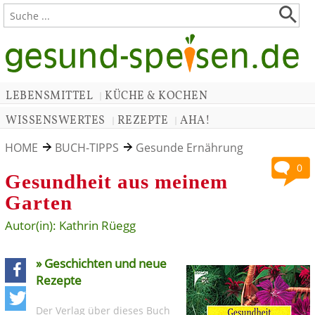
LEBENSMITTEL
KÜCHE & KOCHEN
|
WISSENSWERTES
REZEPTE
AHA!
|
|
HOME
BUCH-TIPPS
Gesunde Ernährung
0
Gesundheit aus meinem
Garten
Autor(in): Kathrin Rüegg
» Geschichten und neue
Rezepte
teilen
Der Verlag über dieses Buch