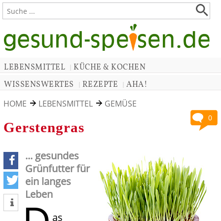
LEBENSMITTEL
KÜCHE & KOCHEN
|
WISSENSWERTES
REZEPTE
AHA!
|
|
HOME
LEBENSMITTEL
GEMÜSE
0
Gerstengras
... gesundes
Grünfutter für
teilen
ein langes
Leben
D
tweet
as