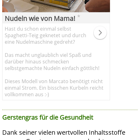
*
Nudeln wie von Mama!
Hast du schon einmal selbst
Spaghetti-Teig geknetet und durch
eine Nudelmaschine gedreht?
Das macht unglaublich viel Spaß und
darüber hinaus schmecken
selbstgemachte Nudeln einfach göttlich!
Dieses Modell von Marcato benötigt nicht
einmal Strom. Ein bisschen Kurbeln reicht
vollkommen aus :-)
Gerstengras für die Gesundheit
Dank seiner vielen wertvollen Inhaltsstoffe