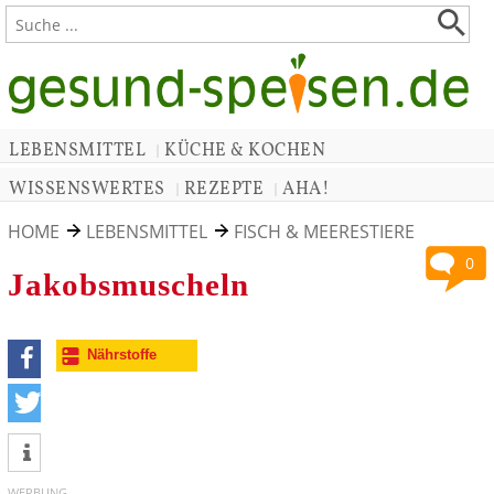
LEBENSMITTEL
KÜCHE & KOCHEN
|
WISSENSWERTES
REZEPTE
AHA!
|
|
HOME
LEBENSMITTEL
FISCH & MEERESTIERE
0
Jakobsmuscheln
Nährstoffe
teilen
tweet
WERBUNG