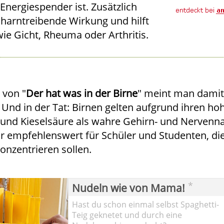
Energiespender ist. Zusätzlich
ht harntreibende Wirkung und hilft
e Gicht, Rheuma oder Arthritis.
 von "
Der hat was in der Birne
" meint man damit
 Und in der Tat: Birnen gelten aufgrund ihren ho
und Kieselsäure als wahre Gehirn- und Nervenn
r empfehlenswert für Schüler und Studenten, die
onzentrieren sollen.
*
Nudeln wie von Mama!
Hast du schon einmal selbst Spaghetti-
Teig geknetet und durch eine