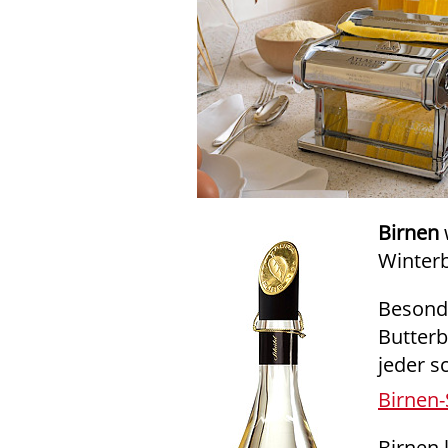
Birnen
Winterb
Besonde
Butterb
jeder 
Birnen
Birnen 