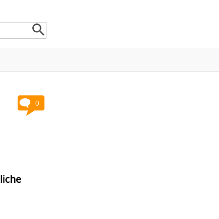
0
liche