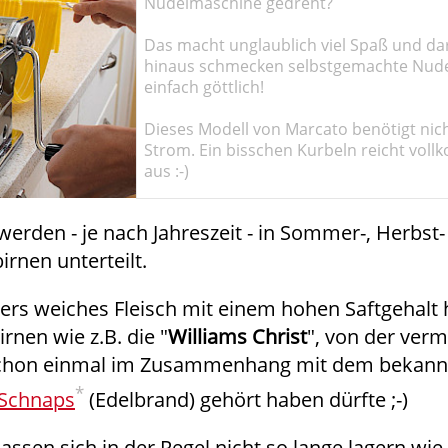
Nudelmaschine gedreht?
Das macht unglaublich viel Spaß und da
hinaus schmecken selbstgemachte Nud
einfach göttlich!
Dieses Modell von Marcato benötigt nic
Strom. Ein bisschen Kurbeln reicht vol
aus :-)
werden - je nach Jahreszeit - in Sommer-, Herbst
irnen unterteilt.
rs weiches Fleisch mit einem hohen Saftgehalt 
irnen wie z.B. die "
Williams Christ
", von der verm
schon einmal im Zusammenhang mit dem bekann
*
-Schnaps
(Edelbrand) gehört haben dürfte ;-)
lassen sich in der Regel nicht so lange lagern wie 