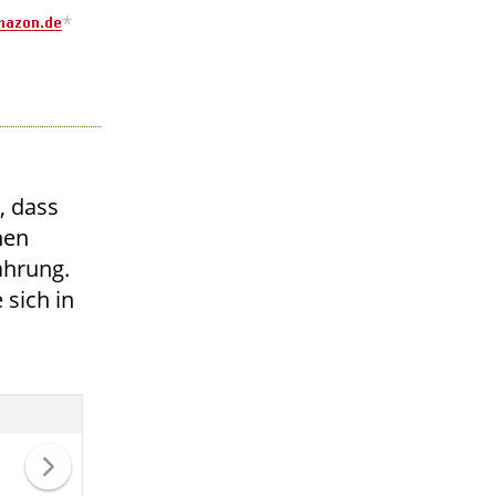
*
, dass
hen
ahrung.
 sich in