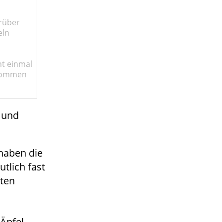
rüber
eln
ht einmal
lkommen
- und
haben die
utlich fast
ten
Äpfel,