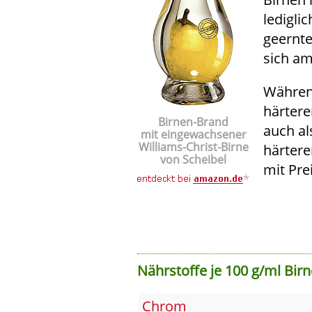
ledigli
geernte
sich am
Während
härtere
Birnen-Brand
auch al
mit eingewachsener
Williams-Christ-Birne
härtere
von Scheibel
mit Pre
*
Nährstoffe je 100 g/ml Bir
Chrom