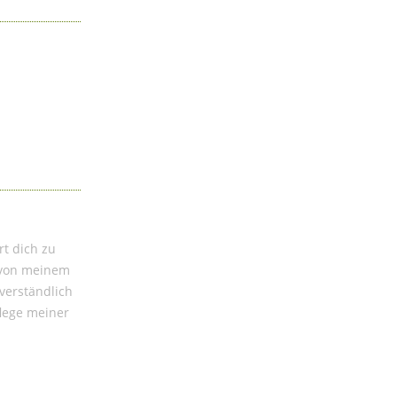
rt dich zu
h von meinem
verständlich
flege meiner