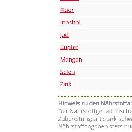
Fluor
Inositol
Jod
Kupfer
Mangan
Selen
Zink
Hinweis zu den Nährstoffa
Der Nährstoffgehalt frisch
Zubereitungsart stark schw
Nährstoffangaben stets nu