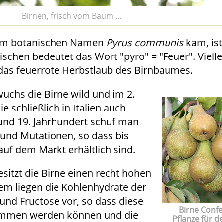
Birnen, frisch vom Baum ...
hrem botanischen Namen
Pyrus communis
kam, ist
hischen bedeutet das Wort "pyro" = "Feuer". Vielle
 das feuerrote Herbstlaub des Birnbaumes.
wuchs die Birne wild und im 2.
e schließlich in Italien auch
. und 19. Jahrhundert schuf man
nd Mutationen, so dass bis
auf dem Markt erhältlich sind.
esitzt die Birne einen recht hohen
em liegen die Kohlenhydrate der
und Fructose vor, so dass diese
Birne Conf
ommen werden können und die
Pflanze für d