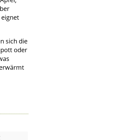
mber
 eignet
 sich die
mpott oder
twas
 erwärmt
g