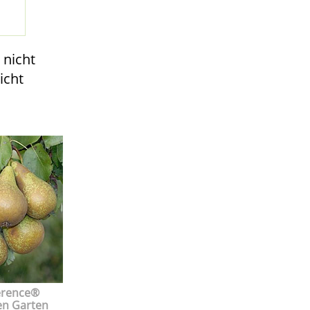
 nicht
icht
erence®
en Garten