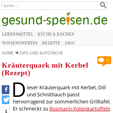
LEBENSMITTEL
KÜCHE & KOCHEN
|
WISSENSWERTES
REZEPTE
AHA!
|
|
HOME
DIPS UND AUFSTRICHE
0
Kräuterquark mit Kerbel
(Rezept)
D
ieser Kräuterquark mit Kerbel, Dill
und Schnittlauch passt
teilen
hervorragend zur sommerlichen Grilltafel.
Er schmeckt zu
Rosmarin-Folienkartoffeln
tweet