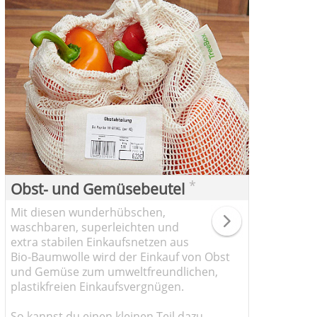
*
Obst- und Gemüsebeutel
Mit diesen wunderhübschen,
waschbaren, superleichten und
extra stabilen Einkaufsnetzen aus
Bio-Baumwolle wird der Einkauf von Obst
und Gemüse zum umweltfreundlichen,
plastikfreien Einkaufsvergnügen.
So kannst du einen kleinen Teil dazu