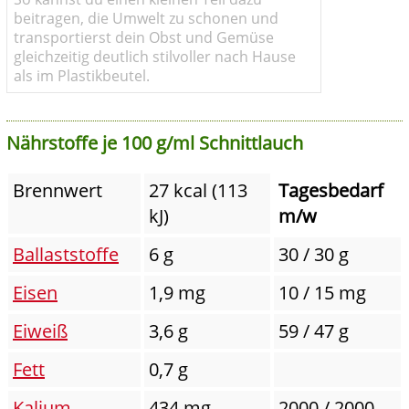
beitragen, die Umwelt zu schonen und
transportierst dein Obst und Gemüse
gleichzeitig deutlich stilvoller nach Hause
als im Plastikbeutel.
Nährstoffe je 100 g/ml Schnittlauch
Brennwert
27 kcal (113
Tagesbedarf
kJ)
m/w
Ballaststoffe
6 g
30 / 30 g
Eisen
1,9 mg
10 / 15 mg
Eiweiß
3,6 g
59 / 47 g
Fett
0,7 g
Kalium
434 mg
2000 / 2000