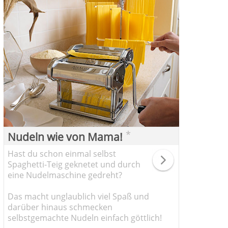
*
Nudeln wie von Mama!
Hast du schon einmal selbst
Spaghetti-Teig geknetet und durch
eine Nudelmaschine gedreht?
Das macht unglaublich viel Spaß und
darüber hinaus schmecken
selbstgemachte Nudeln einfach göttlich!