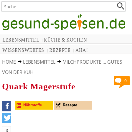
LEBENSMITTEL
KÜCHE & KOCHEN
|
WISSENSWERTES
REZEPTE
AHA!
|
|
HOME
LEBENSMITTEL
MILCHPRODUKTE ... GUTES
VON DER KUH
0
Quark Magerstufe
Nährstoffe
Rezepte
teilen
tweet