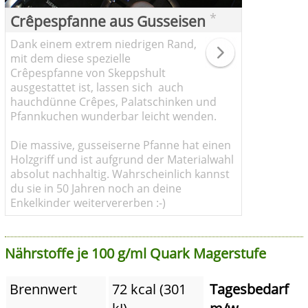
*
Crêpespfanne aus Gusseisen
Dank einem extrem niedrigen Rand,
mit dem diese spezielle
Crêpespfanne von Skeppshult
ausgestattet ist, lassen sich auch
hauchdünne Crêpes, Palatschinken und
Pfannkuchen wunderbar leicht wenden.
Die massive, gusseiserne Pfanne hat einen
Holzgriff und ist aufgrund der Materialwahl
absolut nachhaltig. Wahrscheinlich kannst
du sie in 50 Jahren noch an deine
Enkelkinder weitervererben :-)
Nährstoffe je 100 g/ml Quark Magerstufe
Brennwert
72 kcal (301
Tagesbedarf