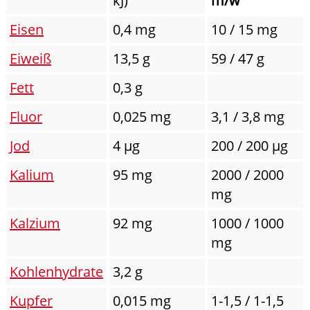
kJ)
m/w
Eisen
0,4 mg
10 / 15 mg
Eiweiß
13,5 g
59 / 47 g
Fett
0,3 g
Fluor
0,025 mg
3,1 / 3,8 mg
Jod
4 µg
200 / 200 µg
Kalium
95 mg
2000 / 2000
mg
Kalzium
92 mg
1000 / 1000
mg
Kohlenhydrate
3,2 g
Kupfer
0,015 mg
1-1,5 / 1-1,5