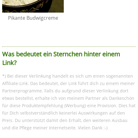
Pikante Budwigcreme
Was bedeutet ein Sternchen hinter einem
Link?
*) Bei dieser Verlinkung handelt es sich um einen sogenannten
Affiliate-Link. Das bedeutet, der Link führt dich zu einem meiner
Partnerprogramme. Falls du aufgrund dieser Verlinkung dort
etwas bestellst, erhalte ich von meinem Partner als Dankeschön
für diese Produktempfehlung (Werbung) eine Provision. Dies hat
für Dich selbstverständlich keinerlei Auswirkungen auf den
Preis. Du unterstützt damit den Erhalt, den weiteren Ausbau
und die Pflege meiner Internetseite. Vielen Dank :-)