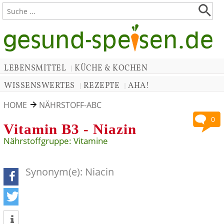
LEBENSMITTEL
KÜCHE & KOCHEN
|
WISSENSWERTES
REZEPTE
AHA!
|
|
HOME
NÄHRSTOFF-ABC
0
Vitamin B3 - Niazin
Nährstoffgruppe: Vitamine
Synonym(e): Niacin
teilen
tweet