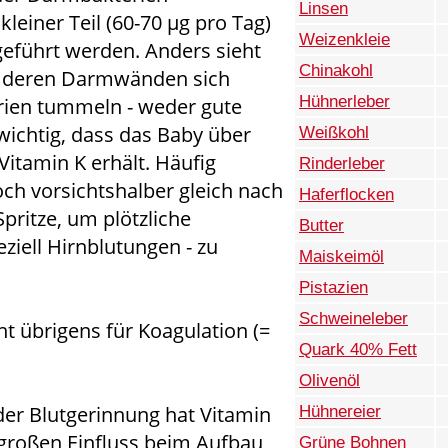
Linsen
kleiner Teil (60-70 µg pro Tag)
Weizenkleie
geführt werden. Anders sieht
Chinakohl
an deren Darmwänden sich
Hühnerleber
rien tummeln - weder gute
 wichtig, dass das Baby über
Weißkohl
itamin K erhält. Häufig
Rinderleber
ch vorsichtshalber gleich nach
Haferflocken
pritze, um plötzliche
Butter
ziell Hirnblutungen - zu
Maiskeimöl
Pistazien
Schweineleber
ht übrigens für Koagulation (=
Quark 40% Fett
Olivenöl
er Blutgerinnung hat Vitamin
Hühnereier
 großen Einfluss beim Aufbau
Grüne Bohnen