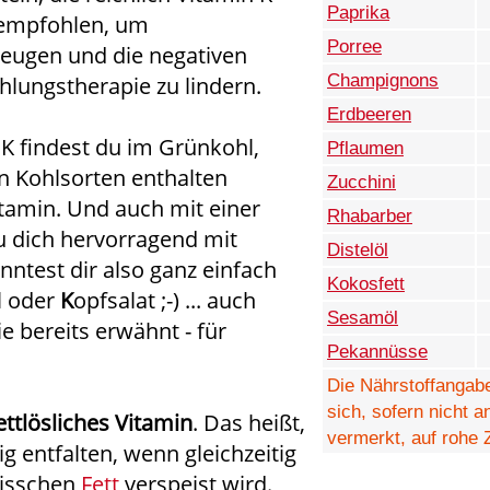
Paprika
 empfohlen, um
Porree
eugen und die negativen
Champignons
lungstherapie zu lindern.
Erdbeeren
 K findest du im Grünkohl,
Pflaumen
n Kohlsorten enthalten
Zucchini
itamin. Und auch mit einer
Rhabarber
u dich hervorragend mit
Distelöl
nntest dir also ganz einfach
Kokosfett
l oder
K
opfsalat ;-) ... auch
Sesamöl
ie bereits erwähnt - für
Pekannüsse
Die Nährstoffangab
sich, sofern nicht 
ettlösliches Vitamin
. Das heißt,
vermerkt, auf rohe 
ig entfalten, wenn gleichzeitig
bisschen
Fett
verspeist wird.