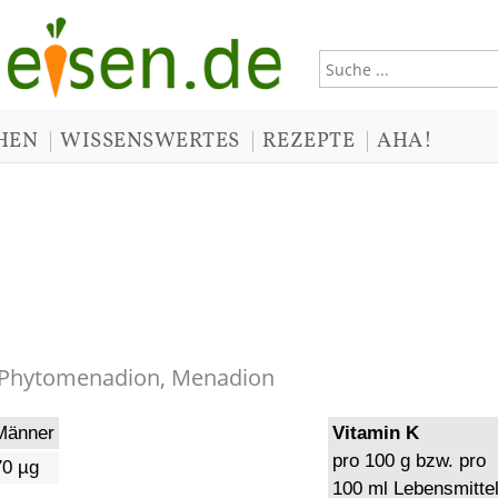
|
|
|
HEN
WISSENSWERTES
REZEPTE
AHA!
, Phytomenadion, Menadion
Männer
Vitamin K
pro 100 g bzw. pro
70 µg
100 ml Lebensmitte