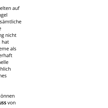
elten auf
ngel
sämtliche
e
ng nicht
 hat
eme als
erhaft
elle
chlich
enes
 können
uss
von