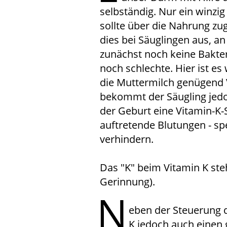
selbständig. Nur ein winzig 
sollte über die Nahrung zu
dies bei Säuglingen aus, 
zunächst noch keine Bakte
noch schlechte. Hier ist es
die Muttermilch genügend V
bekommt der Säugling jedo
der Geburt eine Vitamin-K-S
auftretende Blutungen - spe
verhindern.
Das "K" beim Vitamin K ste
Gerinnung).
N
eben der Steuerung d
K jedoch auch einen