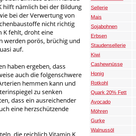
K hilft nämlich bei der Bildung
Sellerie
wie bei der Verwertung von
Mais
chenbaustoffe nicht richtig
Sojabohnen
 K fehlt, droht eine
Erbsen
en werden porös, brüchig und
Staudensellerie
uasi auf.
Kiwi
Cashewnüsse
en haben ergeben, dass
Honig
weise auch die folgenschwere
 Arterien hemmen kann und
Rotkohl
terinspiegel zu senken
Quark 20% Fett
en, dass ein ausreichender
Avocado
auch eine herzschützende
Möhren
Gurke
Walnussöl
ln, die reichlich Vitamin K