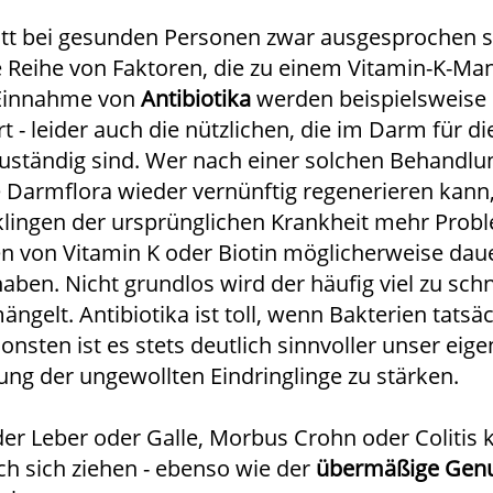
ritt bei gesunden Personen zwar ausgesprochen s
ne Reihe von Faktoren, die zu einem Vitamin-K-Ma
 Einnahme von
Antibiotika
werden beispielsweise 
t - leider auch die nützlichen, die im Darm für di
uständig sind. Wer nach einer solchen Behandlu
ie Darmflora wieder vernünftig regenerieren kann,
ingen der ursprünglichen Krankheit mehr Probl
en von Vitamin K oder Biotin möglicherweise dau
ben. Nicht grundlos wird der häufig viel zu schn
ngelt. Antibiotika ist toll, wenn Bakterien tatsä
nsten ist es stets deutlich sinnvoller unser eig
ng der ungewollten Eindringlinge zu stärken.
er Leber oder Galle, Morbus Crohn oder Colitis
h sich ziehen - ebenso wie der
übermäßige Gen