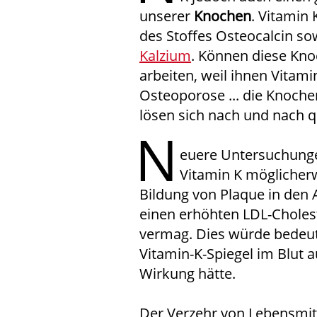
unserer
Knochen
. Vitamin 
des Stoffes Osteocalcin so
Kalzium
. Können diese Kno
arbeiten, weil ihnen Vitamin
Osteoporose ... die Knoch
lösen sich nach und nach q
N
euere Untersuchung
Vitamin K möglicher
Bildung von Plaque in den
einen erhöhten LDL-Choles
vermag. Dies würde bedeut
Vitamin-K-Spiegel im Blut 
Wirkung hätte.
Der Verzehr von Lebensmitte