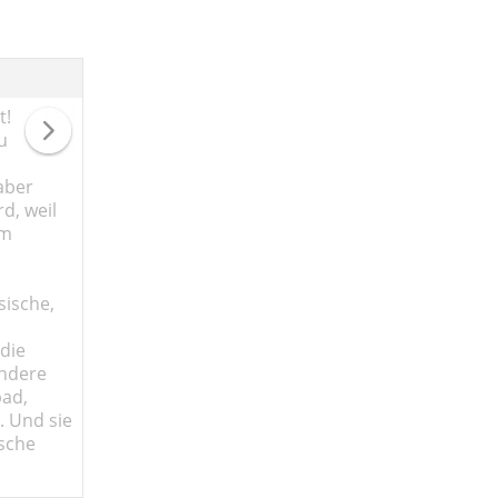
t!
u
aber
rd, weil
em
sische,
 die
andere
bad,
. Und sie
ische