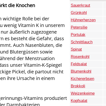
ärkt die Knochen
Sauerkraut
Grünkohl
m wichtige Rolle bei der
Hühnerherzen
zu wenig Vitamin K in unserem
Petersilie
t nur äußerlich zugezogene
Portulak
n es besteht die Gefahr, dass
Schnittlauch
ommt. Auch Nasenbluten, die
Spinat
 und Blutergüssen sowie
Rosenkohl
während der Menstruation
Feldsalat
dass unser Vitamin-K-Spiegel
ckige Pickel, die partout nicht
Blumenkohl
en ihre Ursache in einem
Kichererbsen
Brokkoli
Weizenkeime
gerinnungs-Vitamins produziert
Kopfsalat
der Darmbakterien