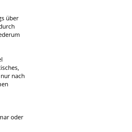
gs über
 durch
wiederum
l
isches,
l nur nach
men
mar oder