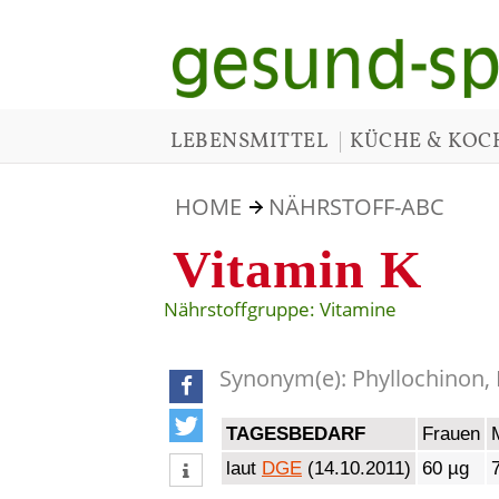
|
LEBENSMITTEL
KÜCHE & KOC
HOME
NÄHRSTOFF-ABC
Vitamin K
Nährstoffgruppe: Vitamine
Synonym(e): Phyllochinon
teilen
TAGESBEDARF
Frauen
tweet
laut
DGE
(14.10.2011)
60 µg