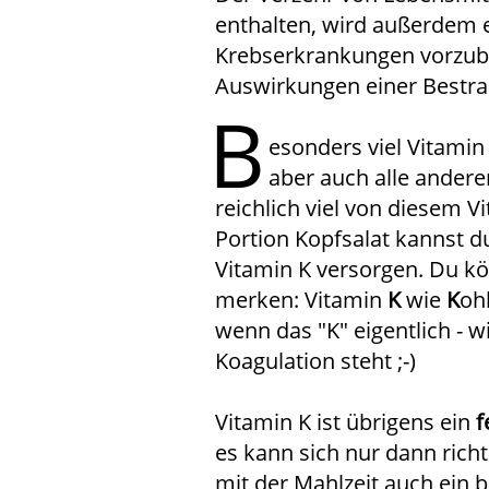
enthalten, wird außerdem
Krebserkrankungen vorzub
Auswirkungen einer Bestrah
B
esonders viel Vitamin
aber auch alle andere
reichlich viel von diesem V
Portion Kopfsalat kannst d
Vitamin K versorgen. Du kö
merken: Vitamin
K
wie
K
oh
wenn das "K" eigentlich - w
Koagulation steht ;-)
Vitamin K ist übrigens ein
f
es kann sich nur dann richt
mit der Mahlzeit auch ein 