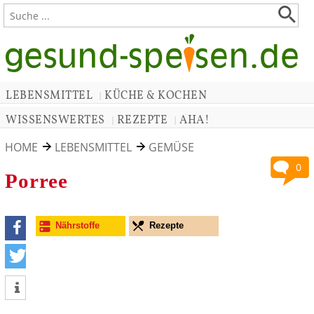
LEBENSMITTEL
KÜCHE & KOCHEN
|
WISSENSWERTES
REZEPTE
AHA!
|
|
HOME
LEBENSMITTEL
GEMÜSE
0
Porree
Nährstoffe
Rezepte
teilen
tweet