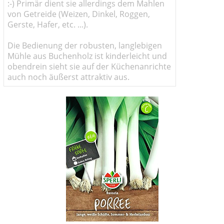
:-) Primär dient sie allerdings dem Mahlen
von Getreide (Weizen, Dinkel, Roggen,
Gerste, Hafer, etc. ...).
Die Bedienung der robusten, langlebigen
Mühle aus Buchenholz ist kinderleicht und
obendrein sieht sie auf der Küchenanrichte
auch noch äußerst attraktiv aus.