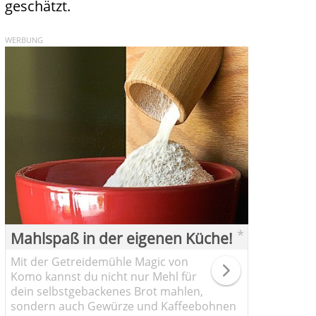
geschätzt.
WERBUNG
*
Mahlspaß in der eigenen Küche!
Mit der Getreidemühle Magic von
Komo kannst du nicht nur Mehl für
dein selbstgebackenes Brot mahlen,
sondern auch Gewürze und Kaffeebohnen