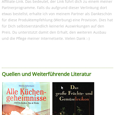
Affiliate-Link. Das bedeutet, der Link führt dich zu einem meiner
Partnerprogramme. Falls du aufgrund dieser Verlinkung dort
etwas bestellst, erhalte ich von meinem Partner als Dankeschön
für diese Produktempfehlung (Werbung) eine Provision. Dies hat
für Dich selbstverständlich keinerlei Auswirkungen auf den
Preis. Du unterstützt damit den Erhalt, den weiteren Ausbau
und die Pflege meiner Internetseite. Vielen Dank :-)
Quellen und Weiterführende Literatur