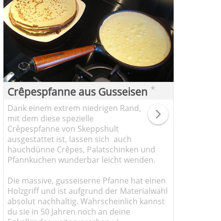
*
Crêpespfanne aus Gusseisen
Dank einem extrem niedrigen Rand,
mit dem diese spezielle
Crêpespfanne von Skeppshult
ausgestattet ist, lassen sich auch
hauchdünne Crêpes, Palatschinken und
Pfannkuchen wunderbar leicht wenden.
Die massive, gusseiserne Pfanne hat einen
Holzgriff und ist aufgrund der Materialwahl
absolut nachhaltig. Wahrscheinlich kannst
du sie in 50 Jahren noch an deine