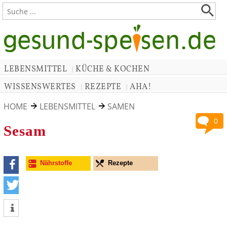
LEBENSMITTEL
KÜCHE & KOCHEN
|
WISSENSWERTES
REZEPTE
AHA!
|
|
HOME
LEBENSMITTEL
SAMEN
0
Sesam
Nährstoffe
Rezepte
teilen
tweet