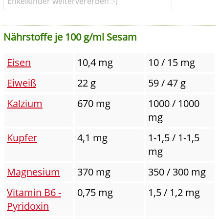
Enkelkinder weitervererben :-)
Nährstoffe je 100 g/ml Sesam
Eisen
10,4 mg
10 / 15 mg
Eiweiß
22 g
59 / 47 g
Kalzium
670 mg
1000 / 1000
mg
Kupfer
4,1 mg
1-1,5 / 1-1,5
mg
Magnesium
370 mg
350 / 300 mg
Vitamin B6 -
0,75 mg
1,5 / 1,2 mg
Pyridoxin