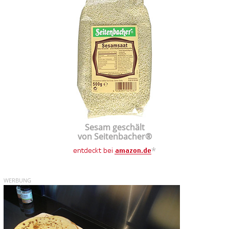
Sesam geschält
von Seitenbacher®
*
WERBUNG