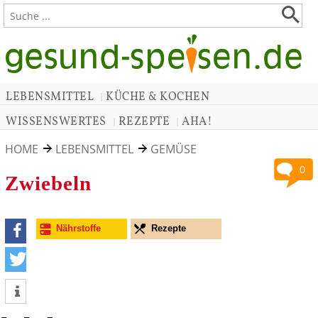
LEBENSMITTEL
KÜCHE & KOCHEN
|
WISSENSWERTES
REZEPTE
AHA!
|
|
HOME
LEBENSMITTEL
GEMÜSE
0
Zwiebeln
Nährstoffe
Rezepte
teilen
tweet