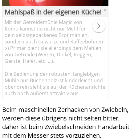
*
Mahlspaß in der eigenen Küche!
Mit der Getreidemühle Magic von
Komo kannst du nicht nur Mehl für
dein selbstgebackenes Brot mahlen,
sondern auch Gewürze und Kaffeebohnen
:-) Primär dient sie allerdings dem Mahlen
von Getreide (Weizen, Dinkel, Roggen,
Gerste, Hafer, etc. ...).
Die Bedienung der robusten, langlebigen
Mühle aus Buchenholz ist kinderleicht und
obendrein sieht sie auf der Küchenanrichte
auch noch äußerst attraktiv aus.
Beim maschinellen Zerhacken von Zwiebeln,
werden diese übrigens nicht selten bitter,
daher ist beim Zwiebelschneiden Handarbeit
mit dem Messer stets vorzuziehen.