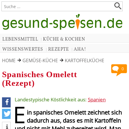
LEBENSMITTEL
KÜCHE & KOCHEN
|
WISSENSWERTES
REZEPTE
AHA!
|
|
HOME
GEMÜSE-KÜCHE
KARTOFFELKÜCHE
0
Spanisches Omelett
(Rezept)
Landestypische Köstlichkeit aus:
Spanien
E
in spanisches Omelett zeichnet sich
teilen
dadurch aus, dass es mit Kartoffeln
tweet
und nicht mit Mehl zubereitet wird. Man